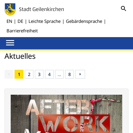
EN
|
DE
|
Leichte Sprache
|
Gebärdensprache
|
Barrierefreiheit
Aktuelles
1
2
3
4
…
8