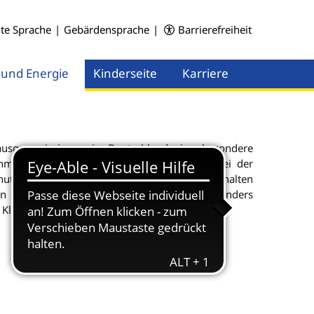
hte Sprache
|
Gebärdensprache
|
Barrierefreiheit
 und Energie
Kinderseite
Karriere
Menü öffnen
Menü öffnen
usgasemissionen in Deutschland eine besondere
n der Nationalen Klimaschutzinitiative bei der
tzkonzepten finanziell gefördert. Diese beinhalten
eren Umsetzung der jeweiligen Kommune besonders
 Klimaschutzkonzeptes ist.