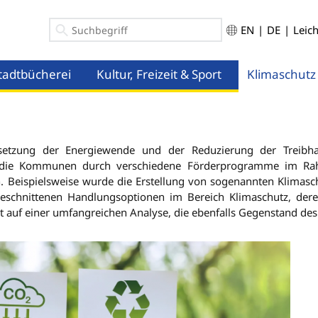
EN
|
DE
|
Leic
tadtbücherei
Kultur, Freizeit & Sport
Klimaschutz
ü öffnen
Menü öffnen
Menü öffnen
tzung der Energiewende und der Reduzierung der Treibha
t die Kommunen durch verschiedene Förderprogramme im Rahme
 Beispielsweise wurde die Erstellung von sogenannten Klimaschu
geschnittenen Handlungsoptionen im Bereich Klimaschutz, d
t auf einer umfangreichen Analyse, die ebenfalls Gegenstand des