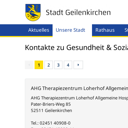
Aktuelles
Unsere Stadt
Rathaus
S
Menü öffnen
Men
Kontakte zu Gesundheit & Sozi
1
2
3
4
AHG Therapiezentrum Loherhof Allgemeine
AHG Therapiezentrum Loherhof Allgemeine Hospi
Pater-Briers-Weg 85
52511 Geilenkirchen
Tel.: 02451 40908-0