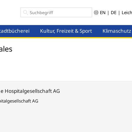
EN
|
DE
|
Leic
tadtbücherei
Kultur, Freizeit & Sport
Klimaschutz
ü öffnen
Menü öffnen
Menü öffnen
ales
 Hospitalgesellschaft AG
talgesellschaft AG