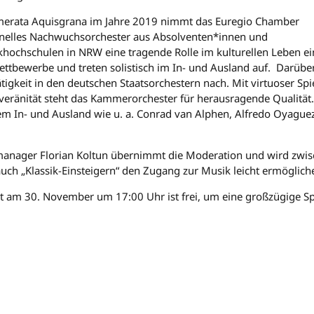
merata Aquisgrana im Jahre 2019 nimmt das Euregio Chamber
ionelles Nachwuchsorchester aus Absolventen*innen und
hochschulen in NRW eine tragende Rolle im kulturellen Leben ein
ettbewerbe und treten solistisch im In- und Ausland auf. Darüb
ätigkeit in den deutschen Staatsorchestern nach. Mit virtuoser S
veränität steht das Kammerorchester für herausragende Qualität. 
em In- und Ausland wie u. a. Conrad van Alphen, Alfredo Oyague
rmanager Florian Koltun übernimmt die Moderation und wird zwi
uch „Klassik-Einsteigern“ den Zugang zur Musik leicht ermöglich
rt am 30. November um 17:00 Uhr ist frei, um eine großzügige 