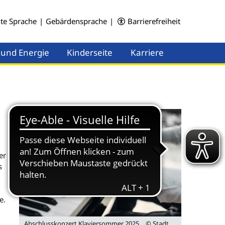
hte Sprache
|
Gebärdensprache
|
Barrierefreiheit
 und Energie
Kinderseite
Karriere
Menü öffnen
Menü öffnen
er
s
e.
Abschlusskonzert Klaviersommer 2025
© Stadt