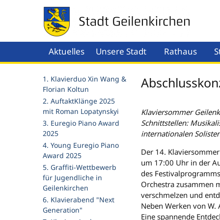
Aktuelles
Unsere Stadt
Rathaus
S
Menü öffnen
Men
1. Klavierduo Xin Wang &
Abschlusskonz
Florian Koltun
2. AuftaktKlänge 2025
mit Roman Lopatynskyi
Klaviersommer Geilenki
Schnittstellen: Musika
3. Euregio Piano Award
2025
internationalen Soliste
4. Young Euregio Piano
Der 14. Klaviersommer
Award 2025
um 17:00 Uhr in der Au
5. Graffiti-Wettbewerb
des Festivalprogramms.
für Jugendliche in
Orchestra zusammen mit
Geilenkirchen
verschmelzen und entd
6. Klavierabend "Next
Neben Werken von W. A
Generation"
Eine spannende Entdeck