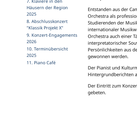
7. Klaviere in den
Häusern der Region
Entstanden aus der Ca
2025
Orchestra als profess
8. Abschlusskonzert
Studierenden der Musik
"Klassik Projekt X"
internationaler Musikw
9. Konzert-Engagements
Orchestra auch einer T
2026
interpretatorischer Sou
10. Terminübersicht
Persönlichkeiten aus d
2025
gewonnen werden.
11. Piano Café
Der Pianist und Kultu
Hintergrundberichten a
Der Eintritt zum Konze
gebeten.