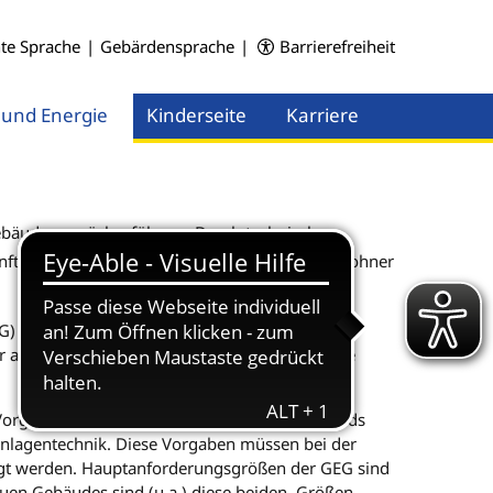
hte Sprache
|
Gebärdensprache
|
Barrierefreiheit
 und Energie
Kinderseite
Karriere
Menü öffnen
Menü öffnen
gebäuden zurückzuführen. Durch technische
ftig die nationalen CO
-Emissionen pro Einwohner
2
) das für nahezu alle Gebäude gilt, die unter
r alle Gebäude grundsätzlich gleich. Besondere
 Vorgaben bezüglich des energetischen Standards
lagentechnik. Diese Vorgaben müssen bei der
igt werden. Hauptanforderungsgrößen der GEG sind
euen Gebäudes sind (u.a.) diese beiden Größen