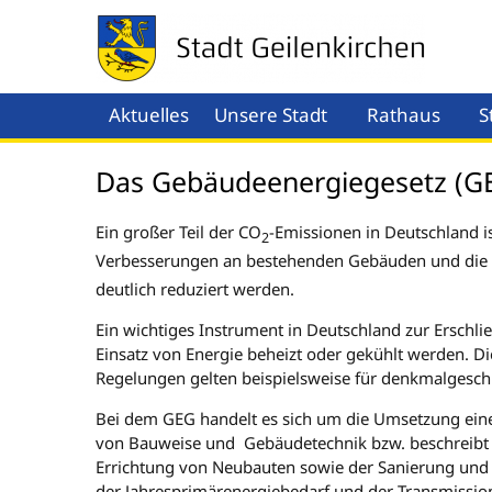
Aktuelles
Unsere Stadt
Rathaus
S
Menü öffnen
Men
Das Gebäudeenergiegesetz (G
Ein großer Teil der CO
-Emissionen in Deutschland 
2
Verbesserungen an bestehenden Gebäuden und die E
deutlich reduziert werden.
Ein wichtiges Instrument in Deutschland zur Erschli
Einsatz von Energie beheizt oder gekühlt werden. D
Regelungen gelten beispielsweise für denkmalgesch
Bei dem GEG handelt es sich um die Umsetzung einer
von Bauweise und Gebäudetechnik bzw. beschreibt
Errichtung von Neubauten sowie der Sanierung und
der Jahresprimärenergiebedarf und der Transmissio