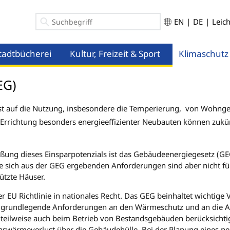
EN
|
DE
|
Leic
tadtbücherei
Kultur, Freizeit & Sport
Klimaschutz
ü öffnen
Menü öffnen
Menü öffnen
EG)
ist auf die Nutzung, insbesondere die Temperierung, von Wohn
rrichtung besonders energieeffizienter Neubauten können zukün
eßung dieses Einsparpotenzials ist das Gebäudeenergiegesetz (GEG
ie sich aus der GEG ergebenden Anforderungen sind aber nicht fü
ützte Häuser.
 EU Richtlinie in nationales Recht. Das GEG beinhaltet wichtige
 grundlegende Anforderungen an den Wärmeschutz und an die An
 teilweise auch beim Betrieb von Bestandsgebäuden berücksicht
nswärmeverlust über die Gebäudehülle. Bei der Planung eines n