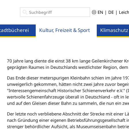
EN
|
DE
|
Leic
tadtbücherei
Kultur, Freizeit & Sport
Klimaschutz
ü öffnen
Menü öffnen
Menü öffnen
70 Jahre lang diente die einst 38 km lange Geilenkirchener K
geprägten Raumes in Deutschlands westlichster Region, dem 
Das Ende dieser meterspurigen Kleinbahn schien im Jahre 19
unweigerlich gekommen, hätten nicht zwei Jahre zuvor begei
"Interessengemeinschaft Historischer Schienenverkehr e.V." (
wertvolle Schienenfahrzeuge überall in Deutschland - oft in 
und auf den Gleisen dieser Bahn zu sammeln, die nun ein zw
Der letzte noch verbliebene Abschnitt der Strecke mit einer 
nach Gründung einer eigenen Betriebsführungsgesellschaft im 
strenger behördlicher Aufsicht, als Museumseisenbahn betrie