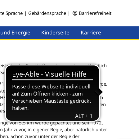
hte Sprache
|
Gebärdensprache
|
Barrierefreiheit
 und Energie
Kinderseite
Karriere
Menü öffnen
Menü öffnen
reisbahn der Erschließung des vorwiegend ländlich
Selfkant, und seinen Nachbargebieten.
71, als die Straßenkonkurrenz übermächtig wurde,
sterte Eisenbahnfreunde den Verein
IHS) ins Leben gerufen und begonnen, historisch
letzter Minute - vor der Verschrottung zu bewahren
eites Leben begann.
Länge von 5,5 km wurde gepachtet und seit 1972,
Jahr zuvor, in eigener Regie, aber natürlich unter
ben. Schon zuvor unter der Regie der