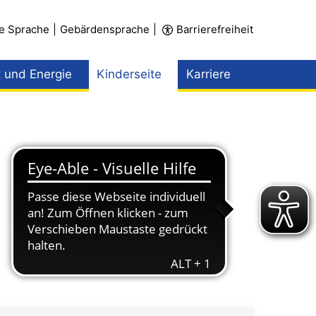
te Sprache
|
Gebärdensprache
|
Barrierefreiheit
 und Energie
Kinderseite
Karriere
Menü öffnen
Menü öffnen