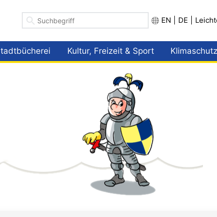
EN
|
DE
|
Leich
tadtbücherei
Kultur, Freizeit & Sport
Klimaschutz
nü öffnen
Menü öffnen
Menü öffnen